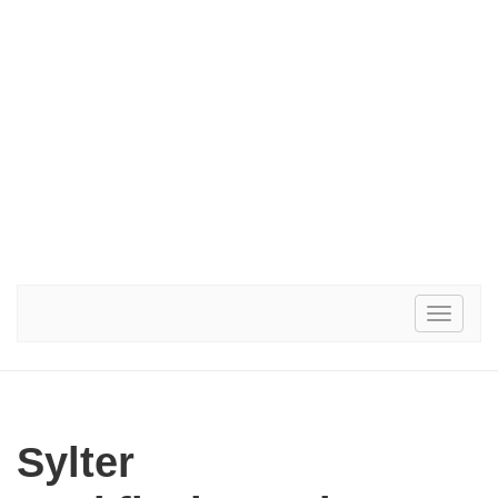
Toggle
navigati
Sylter