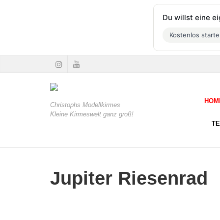
Du willst eine 
Kostenlos start
HOM
Christophs Modellkirmes
Kleine Kirmeswelt ganz groß!
T
Jupiter Riesenrad