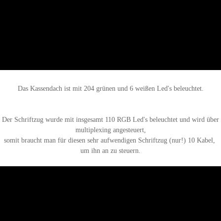
Das Kassendach ist mit 204 grünen und 6 weißen Led's beleuchtet.
Der Schriftzug wurde mit insgesamt 110 RGB Led's beleuchtet und wird über
multiplexing angesteuert,
somit braucht man für diesen sehr aufwendigen Schriftzug (nur!) 10 Kabel,
um ihn an zu steuern.