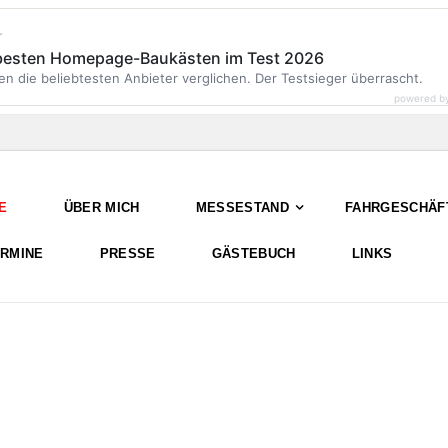
r
 besten Homepage-Baukästen im Test 2026
en die beliebtesten Anbieter verglichen. Der Testsieger überrascht.
powered b
E
ÜBER MICH
MESSESTAND
FAHRGESCHÄF
ERMINE
PRESSE
GÄSTEBUCH
LINKS