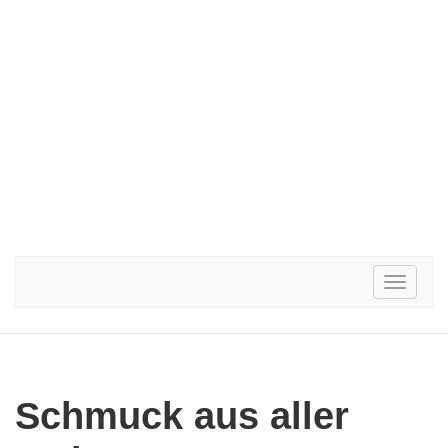
Toggle
navigati
Schmuck aus aller