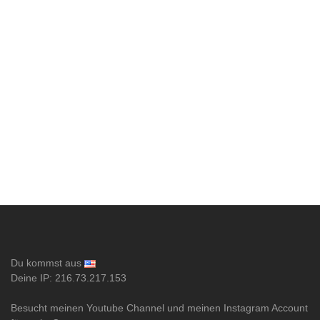
Du kommst aus
Deine IP: 216.73.217.153
Besucht meinen Youtube Channel und meinen Instagram Account