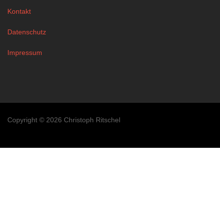
Kontakt
Datenschutz
Impressum
Copyright © 2026 Christoph Ritschel
Heute waren schon 59 Besucher (301 Hits) hier!