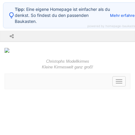
Tipp:
Eine eigene Homepage ist einfacher als du
denkst. So findest du den passenden
Mehr erfahre
Baukasten.
powered by homepage-baukast
Christophs Modellkirmes
Kleine Kirmeswelt ganz groß!
Toggle
navigati